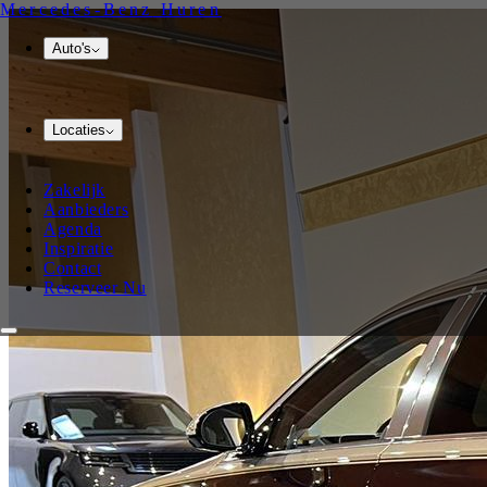
Mercedes-Benz
Huren
Auto's
Locaties
Zakelijk
Aanbieders
Agenda
Inspiratie
Contact
Reserveer Nu