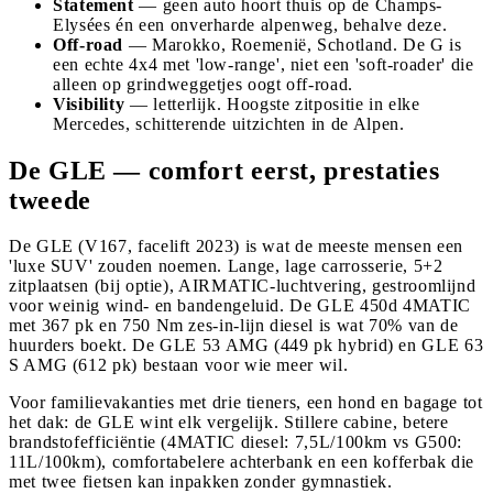
Statement
— geen auto hoort thuis op de Champs-
Elysées én een onverharde alpenweg, behalve deze.
Off-road
— Marokko, Roemenië, Schotland. De G is
een echte 4x4 met 'low-range', niet een 'soft-roader' die
alleen op grindweggetjes oogt off-road.
Visibility
— letterlijk. Hoogste zitpositie in elke
Mercedes, schitterende uitzichten in de Alpen.
De GLE — comfort eerst, prestaties
tweede
De GLE (V167, facelift 2023) is wat de meeste mensen een
'luxe SUV' zouden noemen. Lange, lage carrosserie, 5+2
zitplaatsen (bij optie), AIRMATIC-luchtvering, gestroomlijnd
voor weinig wind- en bandengeluid. De GLE 450d 4MATIC
met 367 pk en 750 Nm zes-in-lijn diesel is wat 70% van de
huurders boekt. De GLE 53 AMG (449 pk hybrid) en GLE 63
S AMG (612 pk) bestaan voor wie meer wil.
Voor familievakanties met drie tieners, een hond en bagage tot
het dak: de GLE wint elk vergelijk. Stillere cabine, betere
brandstofefficiëntie (4MATIC diesel: 7,5L/100km vs G500:
11L/100km), comfortabelere achterbank en een kofferbak die
met twee fietsen kan inpakken zonder gymnastiek.