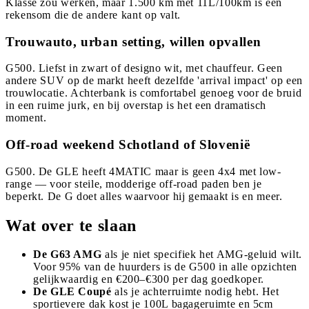
Klasse zou werken, maar 1.500 km met 11L/100km is een
rekensom die de andere kant op valt.
Trouwauto, urban setting, willen opvallen
G500. Liefst in zwart of designo wit, met chauffeur. Geen
andere SUV op de markt heeft dezelfde 'arrival impact' op een
trouwlocatie. Achterbank is comfortabel genoeg voor de bruid
in een ruime jurk, en bij overstap is het een dramatisch
moment.
Off-road weekend Schotland of Slovenië
G500. De GLE heeft 4MATIC maar is geen 4x4 met low-
range — voor steile, modderige off-road paden ben je
beperkt. De G doet alles waarvoor hij gemaakt is en meer.
Wat over te slaan
De G63 AMG
als je niet specifiek het AMG-geluid wilt.
Voor 95% van de huurders is de G500 in alle opzichten
gelijkwaardig en €200–€300 per dag goedkoper.
De GLE Coupé
als je achterruimte nodig hebt. Het
sportievere dak kost je 100L bagageruimte en 5cm