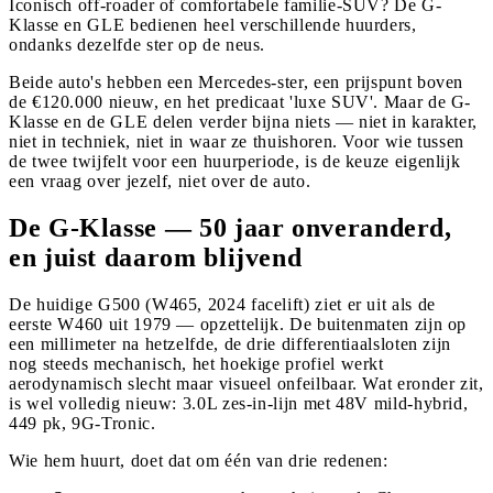
Iconisch off-roader of comfortabele familie-SUV? De G-
Klasse en GLE bedienen heel verschillende huurders,
ondanks dezelfde ster op de neus.
Beide auto's hebben een Mercedes-ster, een prijspunt boven
de €120.000 nieuw, en het predicaat 'luxe SUV'. Maar de G-
Klasse en de GLE delen verder bijna niets — niet in karakter,
niet in techniek, niet in waar ze thuishoren. Voor wie tussen
de twee twijfelt voor een huurperiode, is de keuze eigenlijk
een vraag over jezelf, niet over de auto.
De G-Klasse — 50 jaar onveranderd,
en juist daarom blijvend
De huidige G500 (W465, 2024 facelift) ziet er uit als de
eerste W460 uit 1979 — opzettelijk. De buitenmaten zijn op
een millimeter na hetzelfde, de drie differentiaalsloten zijn
nog steeds mechanisch, het hoekige profiel werkt
aerodynamisch slecht maar visueel onfeilbaar. Wat eronder zit,
is wel volledig nieuw: 3.0L zes-in-lijn met 48V mild-hybrid,
449 pk, 9G-Tronic.
Wie hem huurt, doet dat om één van drie redenen: