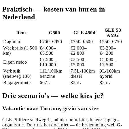
Praktisch — kosten van huren in
Nederland
GLE 53
Item
G500
GLE 450d
AMG
Daghuur
€700–€950
€350–€500
€550–€750
Weekprijs (1.500
€4.000–
€2.000–
€3.200–
km)
€5.500
€2.800
€4.200
€7.500–
€2.500–
€5.000–
Eigen risico
€10.000
€5.000
€7.500
Verbruik
11L/100km
7,5L/100km
9L/100km
(snelweg 130)
benzine
diesel
hybrid
Bagageruimte
667L
825L
825L
Drie scenario's — welke kies je?
Vakantie naar Toscane, gezin van vier
GLE. Stillere snelwegrit, minder brandstof, betere bagage-
organisatie. De rit is het doel niet — de bestemming wel. G-