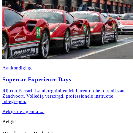
Aankondiging
Supercar Experience Days
Rij een Ferrari, Lamborghini en McLaren op het circuit van
Zandvoort. Volledig verzorgd, professionele instructie
inbegrepen.
Bekijk de agenda
→
België