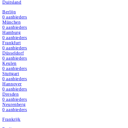
Duitsland
Berlijn
0
aanbieders
München
0
aanbieders
Hamburg
0
aanbieders
Frankfurt
0
aanbieders
Düsseldorf
0
aanbieders
Keulen
0
aanbieders
Stuttgart
0
aanbieders
Hannover
0
aanbieders
Dresden
0
aanbieders
Neurenberg
0
aanbieders
Frankrijk