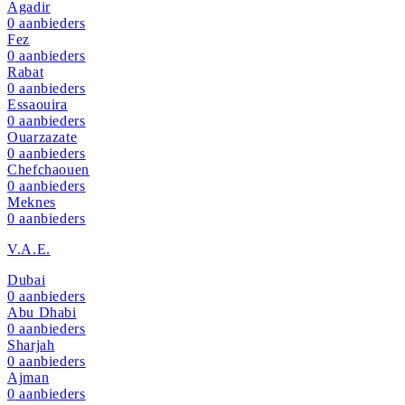
Agadir
0
aanbieders
Fez
0
aanbieders
Rabat
0
aanbieders
Essaouira
0
aanbieders
Ouarzazate
0
aanbieders
Chefchaouen
0
aanbieders
Meknes
0
aanbieders
V.A.E.
Dubai
0
aanbieders
Abu Dhabi
0
aanbieders
Sharjah
0
aanbieders
Ajman
0
aanbieders