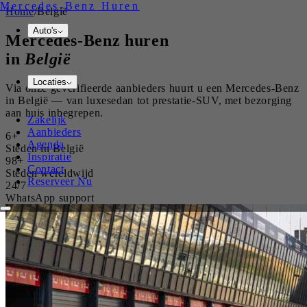
Mercedes-Benz
Huren
Home
/
België
Auto's
Mercedes-Benz
huren
in
België
Locaties
Via onze geverifieerde aanbieders huurt u een Mercedes-Benz
in België — van luxesedan tot prestatie-SUV, met bezorging
aan huis inbegrepen.
Zakelijk
Aanbieders
6+
Agenda
Steden in België
Inspiratie
98+
Contact
Steden wereldwijd
Reserveer Nu
24/7
WhatsApp support