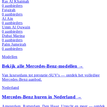
Ras Al Khaimah
0
aanbieders
Fujairah
0
aanbieders
Al Ain
0
aanbieders
Umm Al Quwain
0
aanbieders
Dubai Marina
0
aanbieders
Palm Jumeirah
0
aanbieders
Modellen
Bekijk alle
Mercedes-Benz
-modellen →
Van luxesedans tot prestatie-SUV's — ontdek het volledige
Mercedes-Benz
-aanbod.
Nederland
Mercedes-Benz
huren in Nederland →
Amsterdam, Rotterdam, Den Haag, Utrecht en meer — ontdek