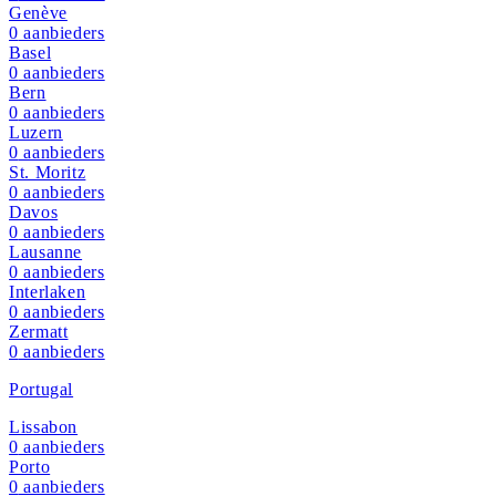
Genève
0
aanbieders
Basel
0
aanbieders
Bern
0
aanbieders
Luzern
0
aanbieders
St. Moritz
0
aanbieders
Davos
0
aanbieders
Lausanne
0
aanbieders
Interlaken
0
aanbieders
Zermatt
0
aanbieders
Portugal
Lissabon
0
aanbieders
Porto
0
aanbieders