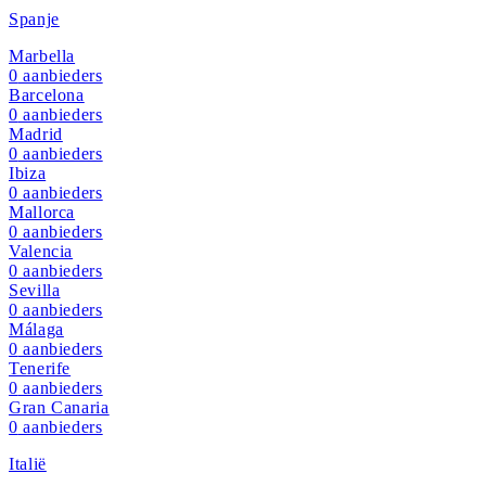
Spanje
Marbella
0
aanbieders
Barcelona
0
aanbieders
Madrid
0
aanbieders
Ibiza
0
aanbieders
Mallorca
0
aanbieders
Valencia
0
aanbieders
Sevilla
0
aanbieders
Málaga
0
aanbieders
Tenerife
0
aanbieders
Gran Canaria
0
aanbieders
Italië