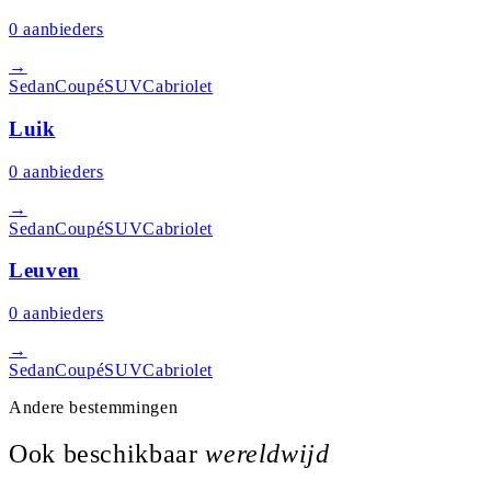
0
aanbieders
→
Sedan
Coupé
SUV
Cabriolet
Luik
0
aanbieders
→
Sedan
Coupé
SUV
Cabriolet
Leuven
0
aanbieders
→
Sedan
Coupé
SUV
Cabriolet
Andere bestemmingen
Ook beschikbaar
wereldwijd