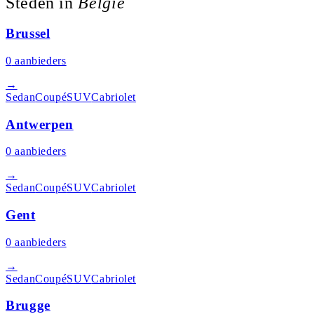
Steden in
België
Brussel
0
aanbieders
→
Sedan
Coupé
SUV
Cabriolet
Antwerpen
0
aanbieders
→
Sedan
Coupé
SUV
Cabriolet
Gent
0
aanbieders
→
Sedan
Coupé
SUV
Cabriolet
Brugge