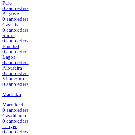
Faro
0
aanbieders
Algarve
0
aanbieders
Cascais
0
aanbieders
Sintra
0
aanbieders
Funchal
0
aanbieders
Lagos
0
aanbieders
Albufeira
0
aanbieders
Vilamoura
0
aanbieders
Marokko
Marrakech
0
aanbieders
Casablanca
0
aanbieders
Tanger
0
aanbieders