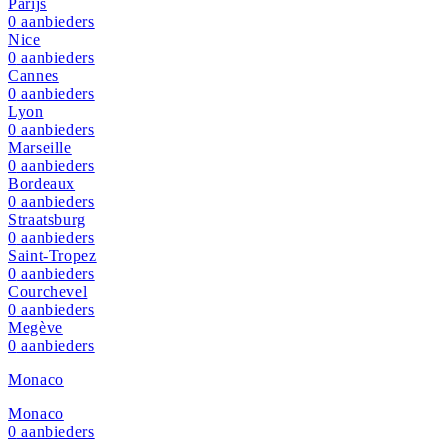
Parijs
0
aanbieders
Nice
0
aanbieders
Cannes
0
aanbieders
Lyon
0
aanbieders
Marseille
0
aanbieders
Bordeaux
0
aanbieders
Straatsburg
0
aanbieders
Saint-Tropez
0
aanbieders
Courchevel
0
aanbieders
Megève
0
aanbieders
Monaco
Monaco
0
aanbieders