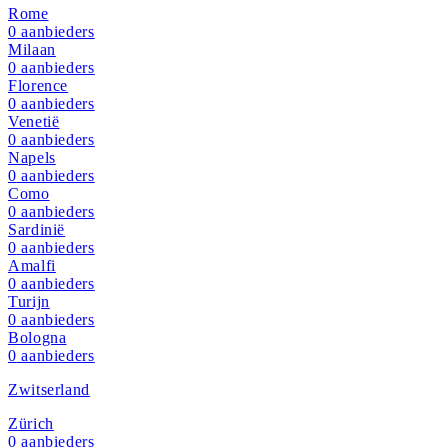
Rome
0
aanbieders
Milaan
0
aanbieders
Florence
0
aanbieders
Venetië
0
aanbieders
Napels
0
aanbieders
Como
0
aanbieders
Sardinië
0
aanbieders
Amalfi
0
aanbieders
Turijn
0
aanbieders
Bologna
0
aanbieders
Zwitserland
Zürich
0
aanbieders